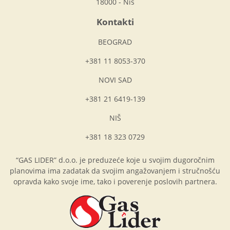
18000 - Niš
Kontakti
BEOGRAD
+381 11 8053-370
NOVI SAD
+381 21 6419-139
NIŠ
+381 18 323 0729
“GAS LIDER” d.o.o. je preduzeće koje u svojim dugoročnim
planovima ima zadatak da svojim angažovanjem i stručnošću
opravda kako svoje ime, tako i poverenje poslovih partnera.