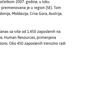
očetkom 2007. godine, u toku
 preimenovana je u region (SE). Tom
nija, Moldavija, Crna Gora, Austrija,
danas sa više od 1.450 zaposlenih na
ance, Human Resources, primenjena
ions. Oko 450 zaposlenih trenutno radi