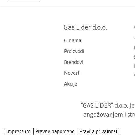
Gas Lider d.o.o.
O nama
Proizvodi
Brendovi
Novosti
Akcije
“GAS LIDER” d.o.o. 
angažovanjem i str
Impressum
Pravne napomene
Pravila privatnosti