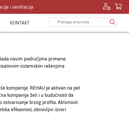
cija i ventilacija
KONTAKT
ovlada novim područjima primene.
kreativnim sistemskim rešenjima
naše kompanije. REHAU je aktivan na pet
ična kompanija želi i u budućnosti da
o ostvarivanje brzog profita. Aktivnosti
ska efikasnost, obnovljivi izvori