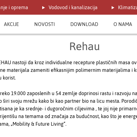
anje i oprema
Vodovod i kanalizacija
Klimatiza
AKCIJE
NOVOSTI
DOWNLOAD
O NAMA
Rehau
REHAU nastoji da kroz individualne recepture plastičnih masa 
ne materijala zameniti efikasnijim polimernim materijalima i 
 korist.
preko 19.000 zaposlenih u 54 zemlje doprinosi rastu i razvoju 
o širi svoju mrežu kako bi kao partner bio na licu mesta. Porod
tisana je ka srednje- i dugoročnim ciljevima , te joj nije primarn
ijentišu na temama od značaja za budućnost, kao što je energet
ama, „Mobility & Future Living“.