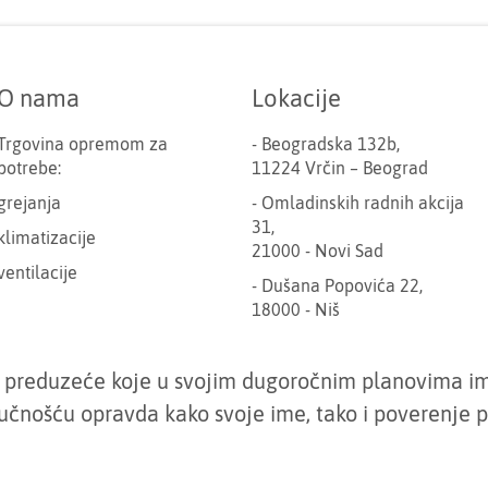
O nama
Lokacije
Trgovina opremom za
- Beogradska 132b,
potrebe:
11224 Vrčin – Beograd
grejanja
- Omladinskih radnih akcija
31,
klimatizacije
21000 - Novi Sad
ventilacije
- Dušana Popovića 22,
18000 - Niš
je preduzeće koje u svojim dugoročnim planovima i
učnošću opravda kako svoje ime, tako i poverenje p