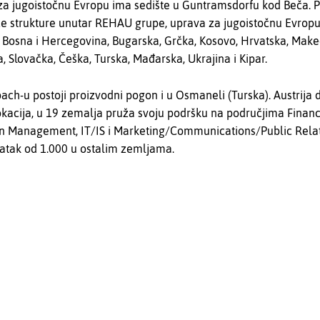
a jugoistočnu Evropu ima sedište u Guntramsdorfu kod Beča. P
e strukture unutar REHAU grupe, uprava za jugoistočnu Evropu
 Bosna i Hercegovina, Bugarska, Grčka, Kosovo, Hrvatska, Makedo
a, Slovačka, Češka, Turska, Mađarska, Ukrajina i Kipar.
ch-u postoji proizvodni pogon i u Osmaneli (Turska). Austrija 
lokacija, u 19 zemalja pruža svoju podršku na područjima Fin
in Management, IT/IS i Marketing/Communications/Public Relat
tatak od 1.000 u ostalim zemljama.