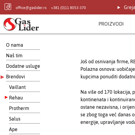
Prijavite se
Grej
office@gaslider.rs
+381 (0)11 8053-370
PROIZVODI
O nama
Naš tim
Još od osnivanja firme, 
Dodatne usluge
Polazna osnova: uobičaje
Brendovi
kupcima ponuditi dodatnu
Vaillant
Na više od 170 lokacija, 
Rehau
kontinenata i kontinuiran
ostane nezavisna, i orijen
Protherm
se zbog toga već danas or
Salus
energije, upravljanje vod
Ape