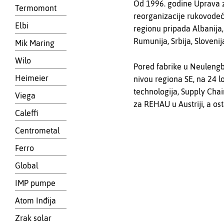
Od 1996. godine Uprava z
Termomont
reorganizacije rukovodeć
Elbi
regionu pripada Albanija,
Rumunija, Srbija, Slovenij
Mik Maring
Wilo
Pored fabrike u Neulengba
Heimeier
nivou regiona SE, na 24 
technologija, Supply Cha
Viega
za REHAU u Austriji, a os
Caleffi
Centrometal
Ferro
Global
IMP pumpe
Atom Inđija
Zrak solar