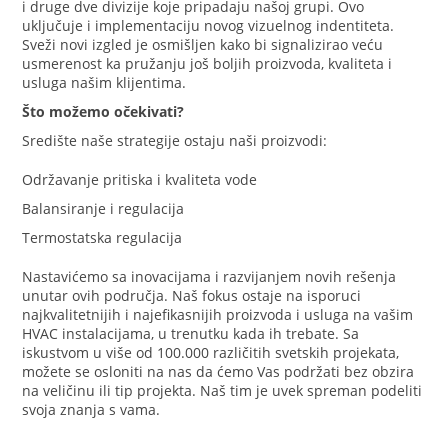
i druge dve divizije koje pripadaju našoj grupi. Ovo
uključuje i implementaciju novog vizuelnog indentiteta.
Sveži novi izgled je osmišljen kako bi signalizirao veću
usmerenost ka pružanju još boljih proizvoda, kvaliteta i
usluga našim klijentima.
Što možemo očekivati?
Središte naše strategije ostaju naši proizvodi:
Održavanje pritiska i kvaliteta vode
Balansiranje i regulacija
Termostatska regulacija
Nastavićemo sa inovacijama i razvijanjem novih rešenja
unutar ovih područja. Naš fokus ostaje na isporuci
najkvalitetnijih i najefikasnijih proizvoda i usluga na vašim
HVAC instalacijama, u trenutku kada ih trebate. Sa
iskustvom u više od 100.000 različitih svetskih projekata,
možete se osloniti na nas da ćemo Vas podržati bez obzira
na veličinu ili tip projekta. Naš tim je uvek spreman podeliti
svoja znanja s vama.