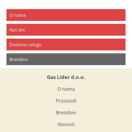
O nama
Naš tim
Dodatne usluge
Brendovi
Gas Lider d.o.o.
O nama
Proizvodi
Brendovi
Novosti