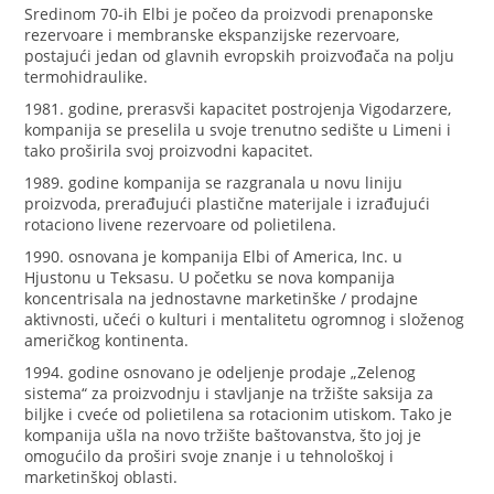
Sredinom 70-ih Elbi je počeo da proizvodi prenaponske
rezervoare i membranske ekspanzijske rezervoare,
postajući jedan od glavnih evropskih proizvođača na polju
termohidraulike.
1981. godine, prerasvši kapacitet postrojenja Vigodarzere,
kompanija se preselila u svoje trenutno sedište u Limeni i
tako proširila svoj proizvodni kapacitet.
1989. godine kompanija se razgranala u novu liniju
proizvoda, prerađujući plastične materijale i izrađujući
rotaciono livene rezervoare od polietilena.
1990. osnovana je kompanija Elbi of America, Inc. u
Hjustonu u Teksasu. U početku se nova kompanija
koncentrisala na jednostavne marketinške / prodajne
aktivnosti, učeći o kulturi i mentalitetu ogromnog i složenog
američkog kontinenta.
1994. godine osnovano je odeljenje prodaje „Zelenog
sistema“ za proizvodnju i stavljanje na tržište saksija za
biljke i cveće od polietilena sa rotacionim utiskom. Tako je
kompanija ušla na novo tržište baštovanstva, što joj je
omogućilo da proširi svoje znanje i u tehnološkoj i
marketinškoj oblasti.