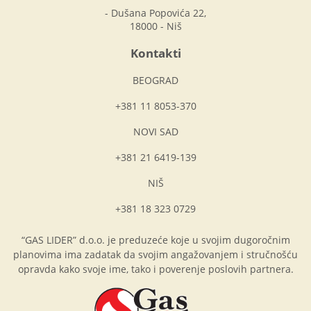
- Dušana Popovića 22,
18000 - Niš
Kontakti
BEOGRAD
+381 11 8053-370
NOVI SAD
+381 21 6419-139
NIŠ
+381 18 323 0729
“GAS LIDER” d.o.o. je preduzeće koje u svojim dugoročnim
planovima ima zadatak da svojim angažovanjem i stručnošću
opravda kako svoje ime, tako i poverenje poslovih partnera.