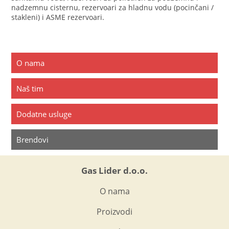
nadzemnu cisternu, rezervoari za hladnu vodu (pocinčani /
stakleni) i ASME rezervoari.
O nama
Naš tim
Dodatne usluge
Brendovi
Gas Lider d.o.o.
O nama
Proizvodi