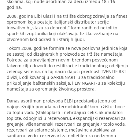
školama, koji nude asortiman za decu između 18 i 16
godina.
2008. godine Elbi ulazi i na tržište dobrog zdravlja sa fitnes
opremom koja postaje italijanski distributer serije
inovativnih „staza za dobrobit“ formiranih od nekoliko
sportskih zupčanika koji olakšavaju fizičko vežbanje na
otvorenom kod odraslih i starijih ljudi.
Tokom 2008. godine formira se nova poslovna jedinica koja
se sastoji od dizajnerskih proizvoda za tržište nameštaja.
Potreba za upravljanjem novim brendom posvećenom
takvom cilju dovodi do restilizacije tradicionalnog odeljenja
zelenog sistema, na taj način dajući prednost TVENTIFIRST
diviziji, odlikovanoj u GARDENART-u za tradicionalno
prikupljanje baštenskih saksija, i LIVINGART-u za kolekciju
nameštaja za opremanje životnog prostora.
Danas asortiman proizvoda ELBI predstavlja jednu od
najopsežnijih ponuda na termohidrauličkom tržištu: boce
za toplu vodu (stakloplasti i nehrđajući čelik, akumulatori
toplote, odbojnici u rezervoaru), ekspanzijski rezervoari za
grejanje, višenamenski rezervoari za grejanje / toplo voda,
rezervoari za solarne sisteme, mešavine autoklava za
sanitarnu vodu, rezervoari za polietilen za podzemnu i