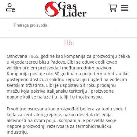
Elbi
Osnovana 1965. godine kao kompanija za proizvodnju čelika
u Vigodarzereu blizu Padove, Elbi se oduvek odlikovao
velikim brojem proizvoda i međunarodnim pozivom.
Kompanija posluje oko 50 godina na polju termo-hidraulike,
postepeno dostižući solidnu reputaciju i ugled na vodećim
svetskim tržištima. Elbi je uspostavio široku prodajnu
mrežu koja pokriva italijansku teritoriju i proizvodne
pogone koji se nalaze i u Italiji i u inostranstvu.
Prvobitno osnovana kao proizvođač bojlera za toplu vodu i
kotla za centralno grejanje, nakon desetak decenija
aktivnosti na ovom polju, kompanija je posvetila svoje
napore proizvodnji rezervoara za termohidrauličku
industriju.