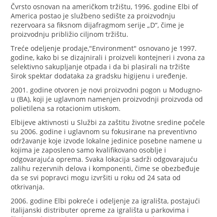
Čvrsto osnovan na američkom tržištu, 1996. godine Elbi of
America postao je službeno sedište za proizvodnju
rezervoara sa fiksnom dijafragmom serije „D“, čime je
proizvodnju približio ciljnom tržištu.
Treće odeljenje prodaje,"Environment" osnovano je 1997.
godine, kako bi se dizajnirali i proizveli kontejneri i zvona za
selektivno sakupljanje otpada i da bi plasirali na tržište
širok spektar dodataka za gradsku higijenu i uređenje.
2001. godine otvoren je novi proizvodni pogon u Modugno-
u (BA), koji je uglavnom namenjen proizvodnji proizvoda od
polietilena sa rotacionim utiskom.
Elbijeve aktivnosti u Službi za zaštitu životne sredine počele
su 2006. godine i uglavnom su fokusirane na preventivno
održavanje koje izvode lokalne jedinice posebne namene u
kojima je zaposleno samo kvalifikovano osoblje i
odgovarajuća oprema. Svaka lokacija sadrži odgovarajuću
zalihu rezervnih delova i komponenti, čime se obezbeđuje
da se svi popravci mogu izvršiti u roku od 24 sata od
otkrivanja.
2006. godine Elbi pokreće i odeljenje za igrališta, postajući
italijanski distributer opreme za igrališta u parkovima i